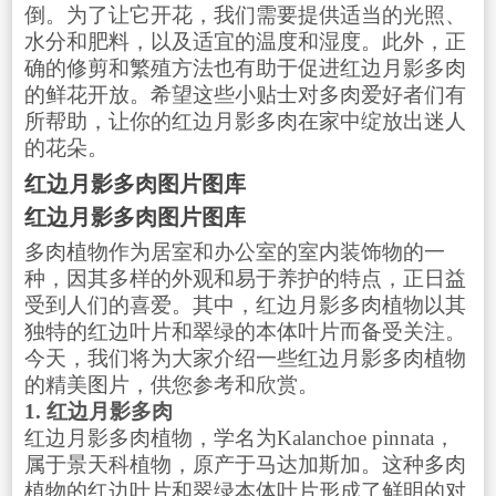
倒。为了让它开花，我们需要提供适当的光照、
水分和肥料，以及适宜的温度和湿度。此外，正
确的修剪和繁殖方法也有助于促进红边月影多肉
的鲜花开放。希望这些小贴士对多肉爱好者们有
所帮助，让你的红边月影多肉在家中绽放出迷人
的花朵。
红边月影多肉图片图库
红边月影多肉图片图库
多肉植物作为居室和办公室的室内装饰物的一
种，因其多样的外观和易于养护的特点，正日益
受到人们的喜爱。其中，红边月影多肉植物以其
独特的红边叶片和翠绿的本体叶片而备受关注。
今天，我们将为大家介绍一些红边月影多肉植物
的精美图片，供您参考和欣赏。
1. 红边月影多肉
红边月影多肉植物，学名为Kalanchoe pinnata，
属于景天科植物，原产于马达加斯加。这种多肉
植物的红边叶片和翠绿本体叶片形成了鲜明的对