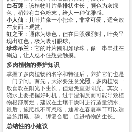
白石莲
：该植物叶片呈排状生长，颜色为灰绿
色，稍带有白色粉末，给人一种优雅感。
小人仙
：其叶片像一小把伞，非常可爱，适合放
在桌面上观赏。
虹之玉
：通体为绿色，但在日照强烈时，叶尖呈
现出红色，极为吸引眼球。
珍珠吊兰
：它的叶片圆润如珍珠，像一串串挂在
锅边，让人忍不住想要触摸。
多肉植物的养护知识
掌握了多肉植物的名字和特征后，养护它们也是
一门学问。首先，大家要注意
光照
，多肉植物一
般喜欢在阳光下生长，但避免直射阳光。其次，
浇水上要把握好时机，过于湿润反而可能导致植
物根部腐烂，建议在土壤干燥时进行适量浇水。
最后，施肥也不可忽略，通常在春夏季节可以适
当施用氮、磷、钾复合肥，促进植物的生长。
总结性的小建议